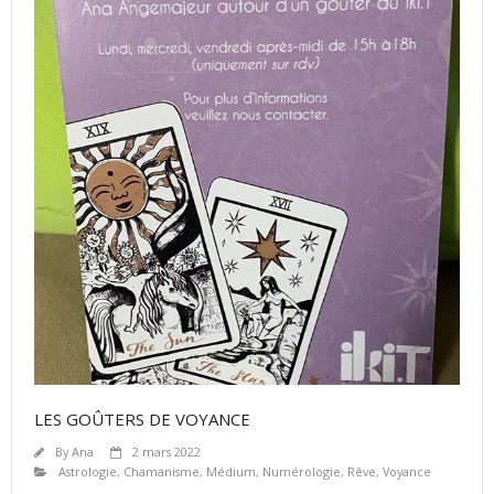
LES GOÛTERS DE VOYANCE
By
Ana
2 mars 2022
Astrologie
,
Chamanisme
,
Médium
,
Numérologie
,
Rêve
,
Voyance