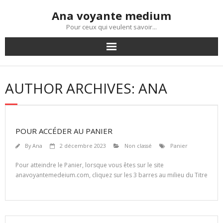
Skip
Ana voyante medium
to
content
Pour ceux qui veulent savoir...
AUTHOR ARCHIVES: ANA
POUR ACCÉDER AU PANIER
By
Ana
2 décembre 2023
Non classé
Panier
Pour atteindre le Panier, lorsque vous êtes sur le site
anavoyantemedeium.com, cliquez sur les 3 barres au milieu du Titre