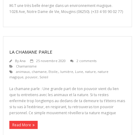
IKI.T une très belle énergie dans un environnement magique.
1028 Ave, Notre Dame de Vie, Mougins (06250). (+33 4 93 90 02 77)
LA CHAMANE PARLE
By
Ana
25 novembre 2020
2 comments
Chamanisme
animaux
,
chamane
,
Etoile;
,
lumière
,
Lune
,
nature
,
nature
magique
,
pouvoir
,
Soleil
La chamane parle : Une grande part de ton pouvoir vient du lien
que tu entretiens avec les animaux et la nature. Si tu restes
enfermée trop longtemps au dedans de ta demeure tu t’éteins mais
si tu vas à l’extérieur, en respirant, tu retrouveras ton pouvoir
personnel. Ce simple mouvement réveillera ta nature magique
Read More