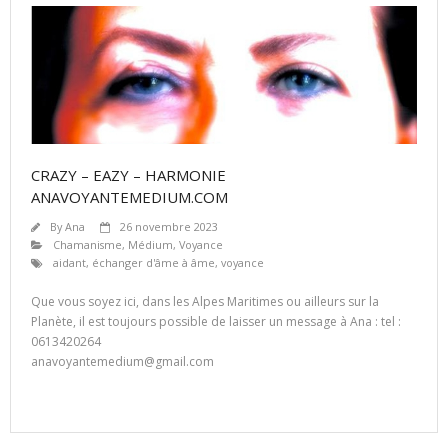
CRAZY – EAZY – HARMONIE
ANAVOYANTEMEDIUM.COM
By
Ana
26 novembre 2023
Chamanisme
,
Médium
,
Voyance
aidant
,
échanger d'âme à âme
,
voyance
Que vous soyez ici, dans les Alpes Maritimes ou ailleurs sur la
Planète, il est toujours possible de laisser un message à Ana : tel :
0613420264
anavoyantemedium@gmail.com