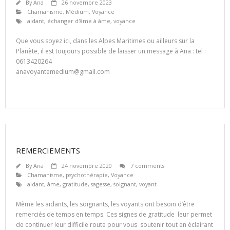
By
Ana
26 novembre 2023
Chamanisme
,
Médium
,
Voyance
aidant
,
échanger d'âme à âme
,
voyance
Que vous soyez ici, dans les Alpes Maritimes ou ailleurs sur la
Planète, il est toujours possible de laisser un message à Ana : tel :
0613420264
anavoyantemedium@gmail.com
REMERCIEMENTS
By
Ana
24 novembre 2020
7 comments
Chamanisme
,
psychothérapie
,
Voyance
aidant
,
âme
,
gratitude
,
sagesse
,
soignant
,
voyant
Même les aidants, les soignants, les voyants ont besoin d’être
remerciés de temps en temps. Ces signes de gratitude leur permet
de continuer leur difficile route pour vous soutenir tout en éclairant